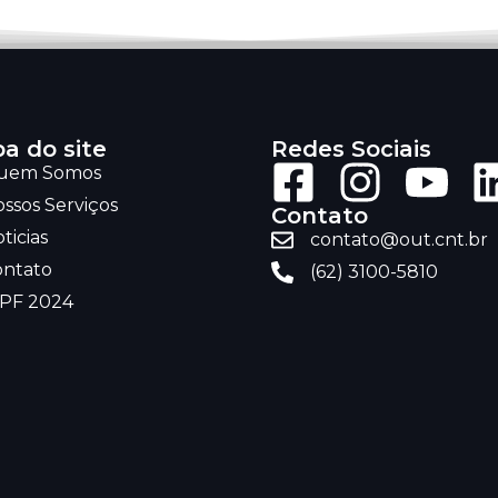
a do site
Redes Sociais
uem Somos
ssos Serviços
Contato
ticias
contato@out.cnt.br
ontato
(62) 3100-5810
RPF 2024