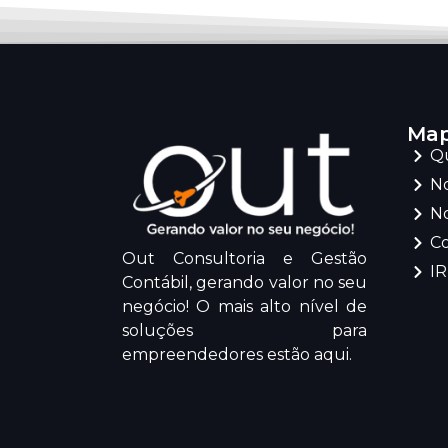
Map
Q
No
No
C
Out Consultoria e Gestão
I
Contábil, gerando valor no seu
negócio! O mais alto nível de
soluções para
empreendedores estão aqui.