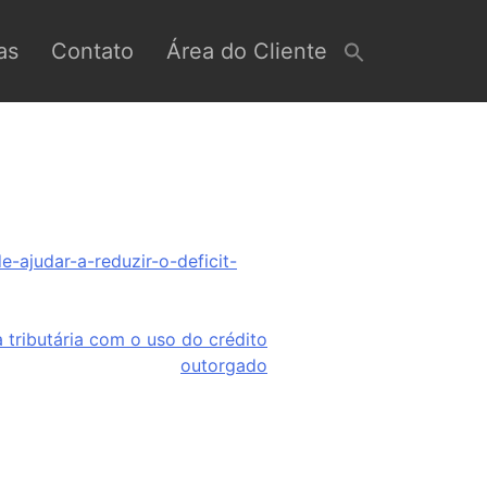
as
Contato
Área do Cliente
-ajudar-a-reduzir-o-deficit-
 tributária com o uso do crédito
outorgado