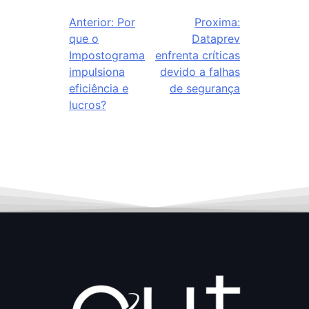
Anterior:
Por
Proxima:
que o
Dataprev
Impostograma
enfrenta críticas
impulsiona
devido a falhas
eficiência e
de segurança
lucros?