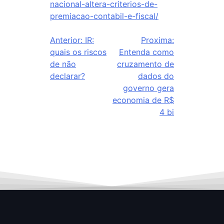
nacional-altera-criterios-de-
premiacao-contabil-e-fiscal/
Anterior:
IR:
Proxima:
quais os riscos
Entenda como
de não
cruzamento de
declarar?
dados do
governo gera
economia de R$
4 bi