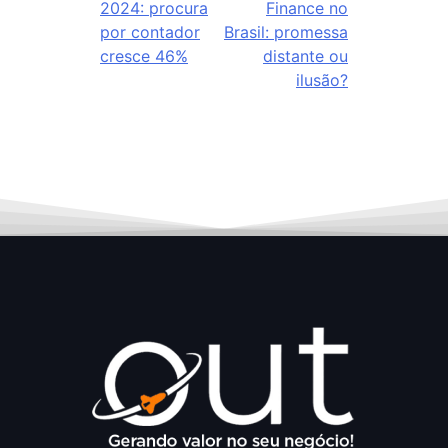
2024: procura
Finance no
por contador
Brasil: promessa
cresce 46%
distante ou
ilusão?