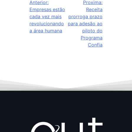
Anterior:
Proxima:
Empresas estão
Receita
cada vez mais
prorroga prazo
revolucionando
para adesão ao
a área humana
piloto do
Programa
Confia