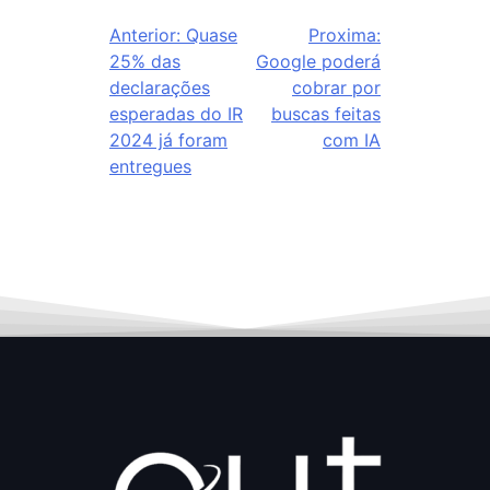
Anterior:
Quase
Proxima:
25% das
Google poderá
declarações
cobrar por
esperadas do IR
buscas feitas
2024 já foram
com IA
entregues