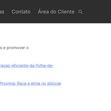
as
Contato
Área do Cliente
os e promover o
racao-eficiente-da-folha-de-
Proxima:
Raça e etnia no eSocial