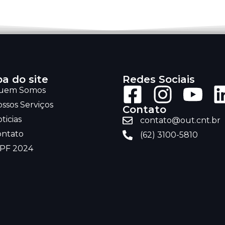
a do site
Redes Sociais
uem Somos
ssos Serviços
Contato
ticias
contato@out.cnt.br
ontato
(62) 3100-5810
RPF 2024