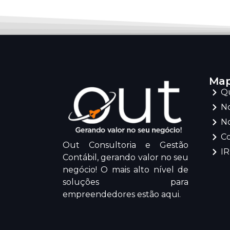
Map
Q
No
No
C
Out Consultoria e Gestão
I
Contábil, gerando valor no seu
negócio! O mais alto nível de
soluções para
empreendedores estão aqui.