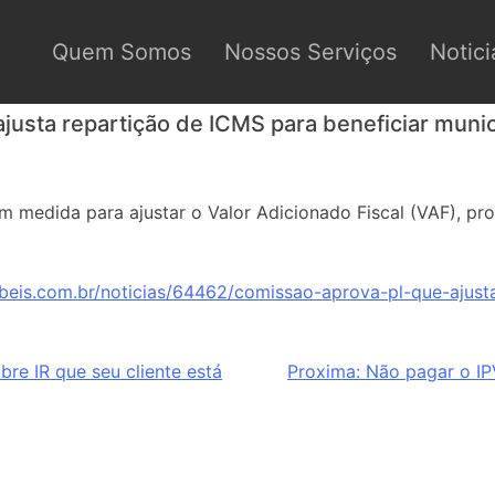
Quem Somos
Nossos Serviços
Notici
justa repartição de ICMS para beneficiar munic
 medida para ajustar o Valor Adicionado Fiscal (VAF), pro
beis.com.br/noticias/64462/comissao-aprova-pl-que-ajust
bre IR que seu cliente está
Proxima:
Não pagar o IPV