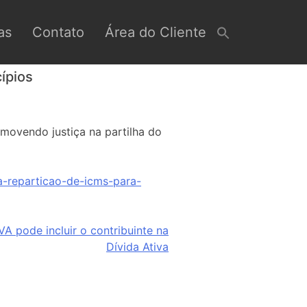
as
Contato
Área do Cliente
ípios
movendo justiça na partilha do
a-reparticao-de-icms-para-
A pode incluir o contribuinte na
Dívida Ativa