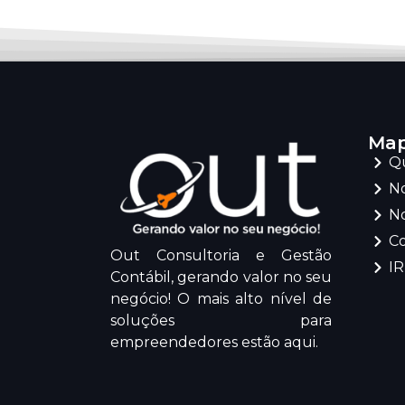
Map
Q
No
No
C
Out Consultoria e Gestão
I
Contábil, gerando valor no seu
negócio! O mais alto nível de
soluções para
empreendedores estão aqui.