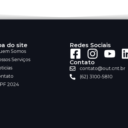
a do site
Redes Sociais
uem Somos
ssos Serviços
Contato
ticias
contato@out.cnt.br
ontato
(62) 3100-5810
RPF 2024