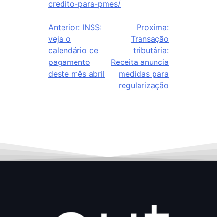
credito-para-pmes/
Anterior:
INSS:
Proxima:
veja o
Transação
calendário de
tributária:
pagamento
Receita anuncia
deste mês abril
medidas para
regularização