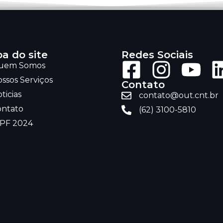
a do site
Redes Sociais
uem Somos
ssos Serviços
Contato
ticias
contato@out.cnt.br
ontato
(62) 3100-5810
RPF 2024