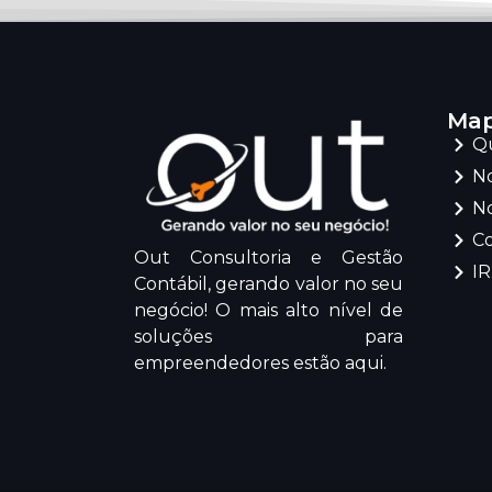
Map
Q
No
No
C
Out Consultoria e Gestão
I
Contábil, gerando valor no seu
negócio! O mais alto nível de
soluções para
empreendedores estão aqui.