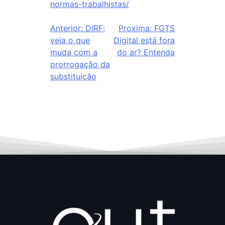
normas-trabalhistas/
Anterior:
DIRF:
Proxima:
FGTS
veja o que
Digital está fora
muda com a
do ar? Entenda
prorrogação da
substituição