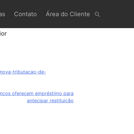
as
Contato
Área do Cliente
ior
-nova-tributacao-de-
ancos oferecem empréstimo para
antecipar restituição