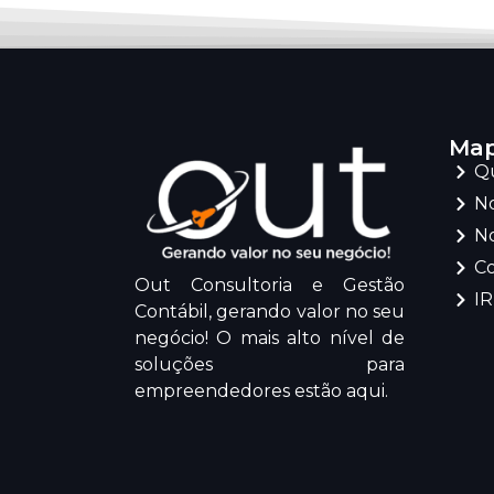
Map
Q
No
No
C
Out Consultoria e Gestão
I
Contábil, gerando valor no seu
negócio! O mais alto nível de
soluções para
empreendedores estão aqui.