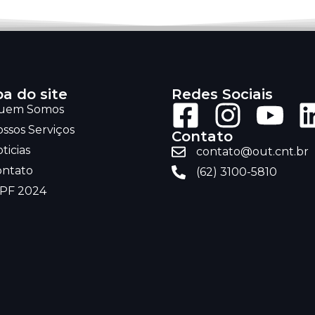
a do site
Redes Sociais
uem Somos
ssos Serviços
Contato
ticias
contato@out.cnt.br
ontato
(62) 3100-5810
RPF 2024