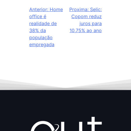
Anterior:
Home
Proxima:
Selic:
office é
Copom reduz
realidade de
juros para
38% da
10,75% ao ano
população
empregada