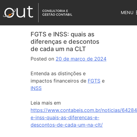
MENU
FGTS e INSS: quais as
diferenças e descontos
de cada um na CLT
Posted on
20 de março de 2024
Entenda as distinções e
impactos financeiros de
FGTS
e
INSS
Leia mais em
https://www.contabeis.com.br/noticias/64284
e-inss-quais-as-diferencas-e-
descontos-de-cada-um-na-clt/