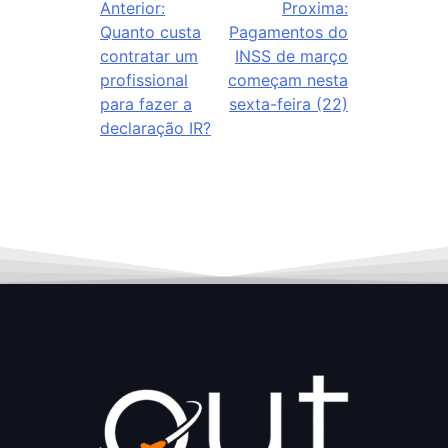
Anterior:
Proxima:
Quanto custa
Pagamentos do
contratar um
INSS de março
profissional
começam nesta
para fazer a
sexta-feira (22)
declaração IR?