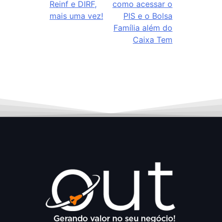
Reinf e DIRF,
como acessar o
mais uma vez!
PIS e o Bolsa
Família além do
Caixa Tem