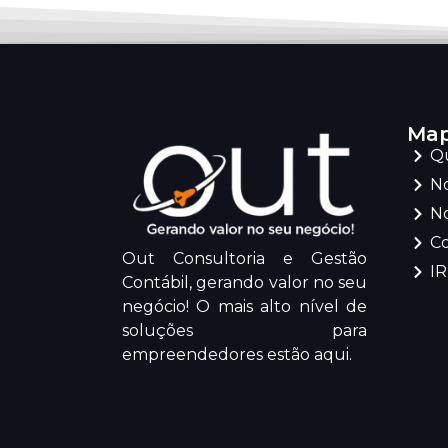
Map
Q
No
No
C
Out Consultoria e Gestão
I
Contábil, gerando valor no seu
negócio! O mais alto nível de
soluções para
empreendedores estão aqui.