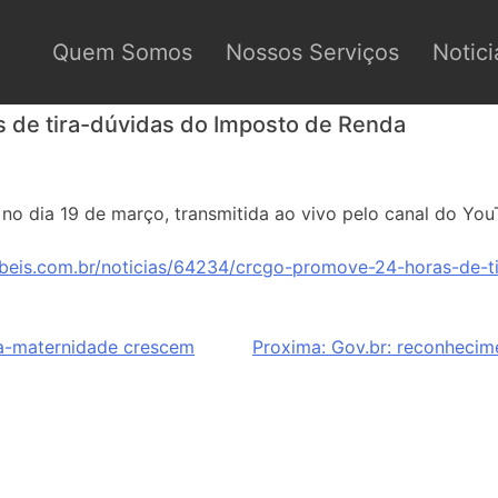
Quem Somos
Nossos Serviços
Notici
de tira-dúvidas do Imposto de Renda
6h no dia 19 de março, transmitida ao vivo pelo canal do 
beis.com.br/noticias/64234/crcgo-promove-24-horas-de-t
ça-maternidade crescem
Proxima:
Gov.br: reconhecime