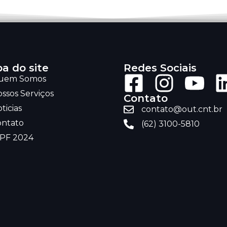
a do site
Redes Sociais
uem Somos
ssos Serviços
Contato
ticias
contato@out.cnt.br
ontato
(62) 3100-5810
RPF 2024