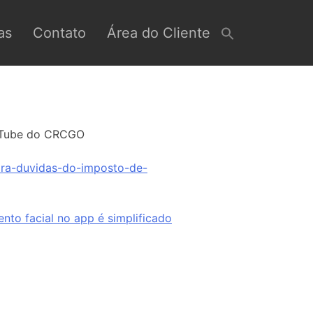
as
Contato
Área do Cliente
YouTube do CRCGO
ira-duvidas-do-imposto-de-
nto facial no app é simplificado