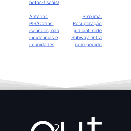
notas-fiscais/
Anterior:
Proxima:
PIS/Cofins:
Recuperação
isenções, não
judicial: rede
incidências e
Subway entra
imunidades
com pedido