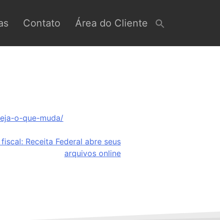
as
Contato
Área do Cliente
veja-o-que-muda/
fiscal: Receita Federal abre seus
arquivos online