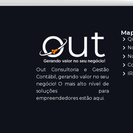
Map
Q
No
No
C
Out Consultoria e Gestão
I
Contábil, gerando valor no seu
negócio! O mais alto nível de
soluções para
empreendedores estão aqui.