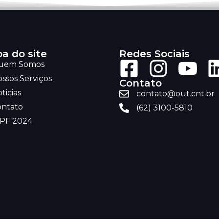
a do site
Redes Sociais
uem Somos
ssos Serviços
Contato
ticias
contato@out.cnt.br
ontato
(62) 3100-5810
RPF 2024