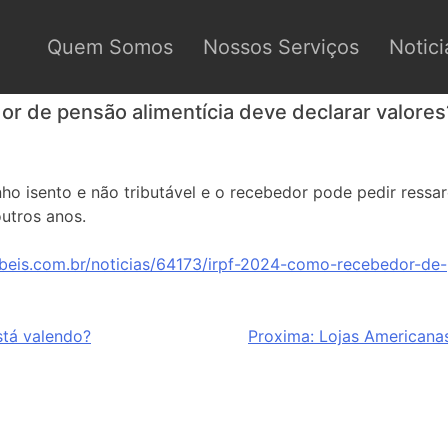
Quem Somos
Nossos Serviços
Notici
r de pensão alimentícia deve declarar valores
o isento e não tributável e o recebedor pode pedir ressa
utros anos.
beis.com.br/noticias/64173/irpf-2024-como-recebedor-de-
stá valendo?
Proxima:
Lojas Americana