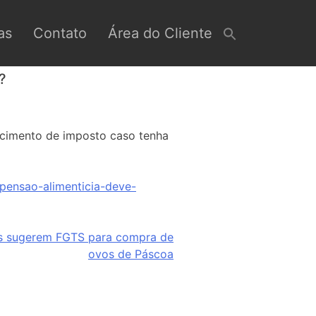
as
Contato
Área do Cliente
?
rcimento de imposto caso tenha
pensao-alimenticia-deve-
s sugerem FGTS para compra de
ovos de Páscoa