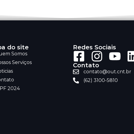
a do site
Redes Sociais
uem Somos
ssos Serviços
Contato
ticias
contato@out.cnt.br
ontato
(62) 3100-5810
RPF 2024