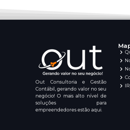
Map
Q
No
No
C
Out Consultoria e Gestão
I
Contábil, gerando valor no seu
negócio! O mais alto nível de
soluções para
empreendedores estão aqui.