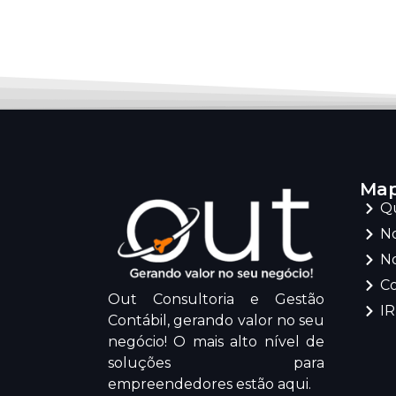
Map
Q
No
No
C
Out Consultoria e Gestão
I
Contábil, gerando valor no seu
negócio! O mais alto nível de
soluções para
empreendedores estão aqui.