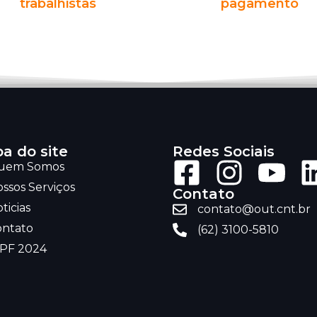
trabalhistas
pagamento
a do site
Redes Sociais
uem Somos
ssos Serviços
Contato
ticias
contato@out.cnt.br
ontato
(62) 3100-5810
RPF 2024