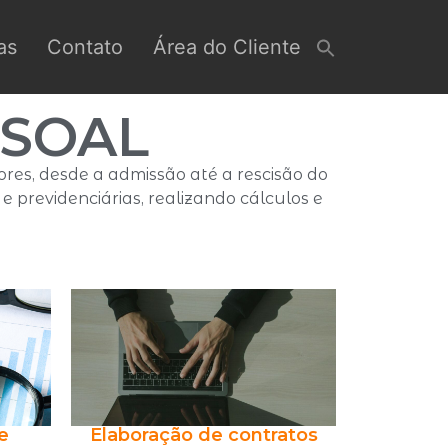
as
Contato
Área do Cliente
SOAL
res, desde a admissão até a rescisão do
e previdenciárias, realizando cálculos e
e
Elaboração de contratos